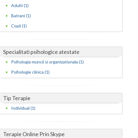
Harghita
Adulti (1)
Hunedoara
Batrani (1)
Ialomita
Copii (1)
Iasi
Ilfov
Specialitati psihologice atestate
Psihologia muncii si organizationala (1)
Maramures
Psihologie clinica (1)
Mehedinti
Mures
Tip Terapie
Neamt
Individual (1)
Olt
Prahova
Terapie Online Prin Skype
Salaj