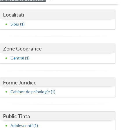
Buzau
Localitati
Calarasi
Sibiu (1)
Caras-Severin
Cluj
Zone Geografice
Constanta
Central (1)
Covasna
Dambovita
Forme Juridice
Dolj
Cabinet de psihologie (1)
Galati
Giurgiu
Public Tinta
Gorj
Adolescenti (1)