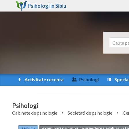
Psihologi in
Sibiu
Activitate recenta
Psihologi
Special
Psihologi
Cabinete de psihologie
Societati de psihologie
Cen
servicii
examinari psihologice in vederea evaluarii st