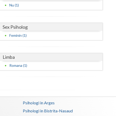
Nu (1)
Satu-Mare
Sibiu
Sex Psiholog
Suceava
Feminin (1)
Teleorman
Timis
Limba
Tulcea
Romana (1)
Valcea
Vaslui
Vrancea
Psihologi in Arges
Psihologi in Bistrita-Nasaud