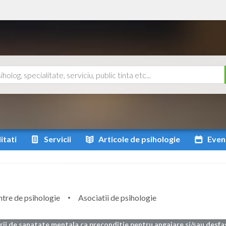
itati
Servicii
Articole
de psihologie
Even
tre de psihologie
Asociatii de psihologie
arii de sanatate mentala ca preconditie pentru angajare si/sau desfa