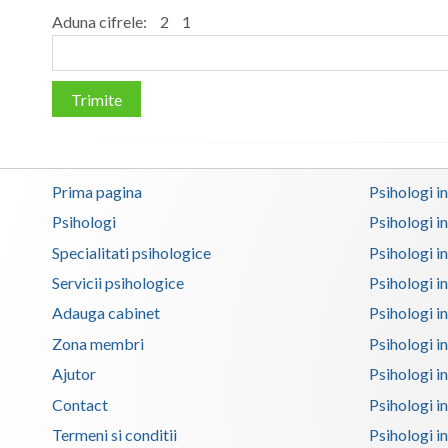
Aduna cifrele:
2
1
Trimite
Prima pagina
Psihologi i
Psihologi
Psihologi i
Specialitati psihologice
Psihologi i
Servicii psihologice
Psihologi i
Adauga cabinet
Psihologi i
Zona membri
Psihologi i
Ajutor
Psihologi in
Contact
Psihologi i
Termeni si conditii
Psihologi in