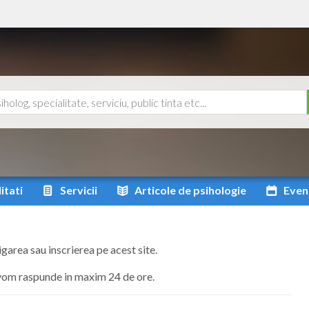
itati
Servicii
Articole
de psihologie
Even
igarea sau inscrierea pe acest site.
 vom raspunde in maxim 24 de ore.