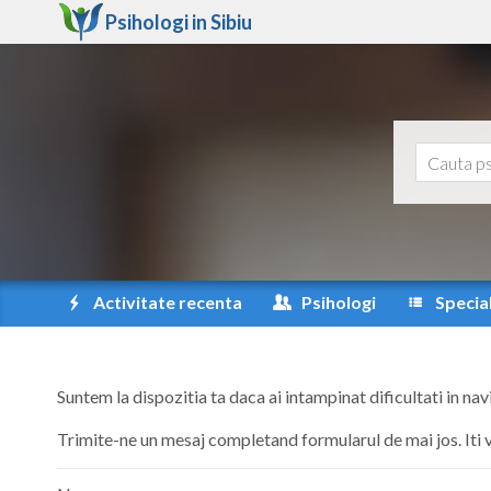
Psihologi in
Sibiu
Activitate recenta
Psihologi
Special
Suntem la dispozitia ta daca ai intampinat dificultati in nav
Trimite-ne un mesaj completand formularul de mai jos. Iti