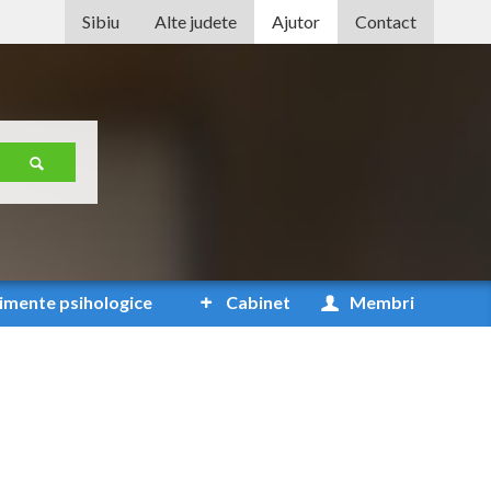
Sibiu
Alte judete
Ajutor
Contact
Alba
Arad
Arges
Bacau
Bihor
Bistrita-Nasaud
imente
psihologice
Cabinet
Membri
Botosani
Braila
Brasov
Bucuresti