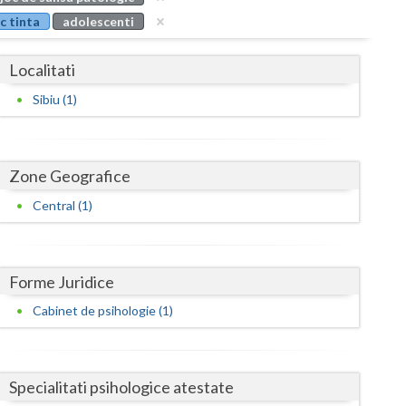
Buzau
c tinta
adolescenti
Calarasi
Localitati
Caras-Severin
Sibiu (1)
Cluj
Constanta
Zone Geografice
Covasna
Central (1)
Dambovita
Dolj
Forme Juridice
Galati
Cabinet de psihologie (1)
Giurgiu
Gorj
Specialitati psihologice atestate