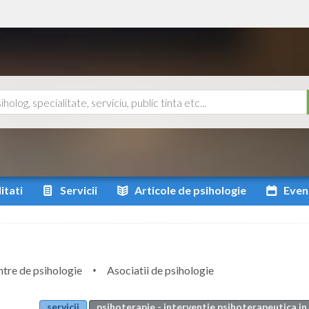
itati
Servicii
Articole
de psihologie
Even
tre de psihologie
Asociatii de psihologie
servicii
psihoterapie - interventie psihoterapeutica in