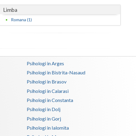
Limba
Satu-Mare
Romana (1)
Sibiu
Suceava
Teleorman
Timis
Psihologi in Arges
Tulcea
Psihologi in Bistrita-Nasaud
Psihologi in Brasov
Valcea
Psihologi in Calarasi
Vaslui
Psihologi in Constanta
Vrancea
Psihologi in Dolj
Psihologi in Gorj
Psihologi in Ialomita