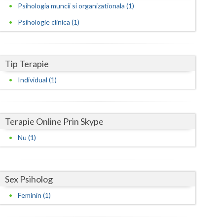
Harghita
Psihologia muncii si organizationala (1)
Hunedoara
Psihologie clinica (1)
Ialomita
Iasi
Tip Terapie
Individual (1)
Ilfov
Maramures
Terapie Online Prin Skype
Mehedinti
Nu (1)
Mures
Neamt
Sex Psiholog
Olt
Feminin (1)
Prahova
Salaj