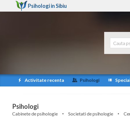
Psihologi in
Sibiu
Activitate recenta
Psihologi
Special
Psihologi
Cabinete de psihologie
Societati de psihologie
Cen