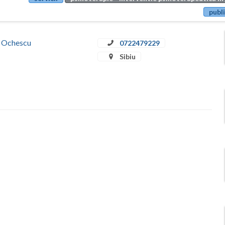
publi
a Ochescu
0722479229
Sibiu