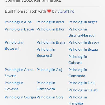
Copyright 2026 Reframing SRL
Psihoterapie - Interventie psihoterapeutica in ... (1)
Built from scratch with
by
vCraft.ro
Psihoterapie - Interventie psihoterapeutica in ... (2)
Psihoterapie - Interventie psihoterapeutica in ... (2)
Psihologi in Alba
Psihologi in Arad
Psihologi in Arges
Psihologi in Bacau
Psihologi in Bihor
Psihologi in
Psihoterapie - Interventie psihoterapeutica in ... (1)
Bistrita-Nasaud
Psihoterapie - Interventie psihoterapeutica in ... (1)
Psihologi in
Psihologi in Braila
Psihologi in Brasov
Psihoterapie - Interventie psihoterapeutica in ... (1)
Botosani
Psihologi in
Psihologi in Buzau
Psihoterapie - Interventie psihoterapeutica in ... (2)
Bucuresti
Psihologi in
Psihoterapie - Interventie psihoterapeutica in ... (1)
Calarasi
Psihoterapie suportiva (1)
Psihologi in Caras-
Psihologi in Cluj
Psihologi in
Severin
Constanta
Psihoterapie, asistenta si consultanta psihologica (1)
Psihologi in
Psihologi in
Psihologi in Dolj
Psihoterapie- Interventie psihoterapeutica in b... (2)
Covasna
Dambovita
Psihologi in Galati
Psihoterapie/ consiliere online (via skype) (1)
Psihologi in Giurgiu
Psihologi in Gorj
Psihologi in
Terapii de scurta durata (1)
Harghita