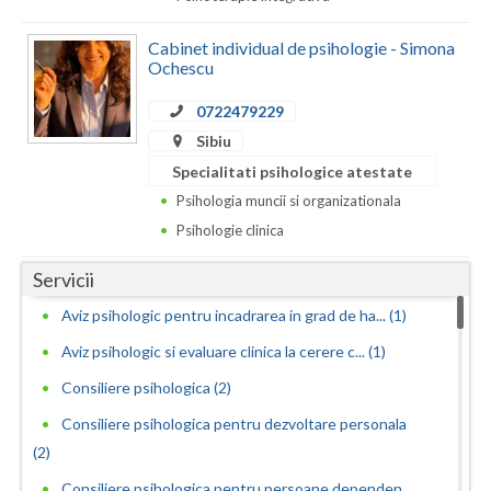
Dolj
Cabinet individual de psihologie - Simona
Galati
Ochescu
Giurgiu
0722479229
Gorj
Sibiu
Specialitati psihologice atestate
Harghita
Psihologia muncii si organizationala
Hunedoara
Psihologie clinica
Ialomita
Servicii
Iasi
Aviz psihologic pentru incadrarea in grad de ha... (1)
Aviz psihologic si evaluare clinica la cerere c... (1)
Ilfov
Consiliere psihologica (2)
Maramures
Consiliere psihologica pentru dezvoltare personala
Mehedinti
(2)
Mures
Consiliere psihologica pentru persoane dependen...