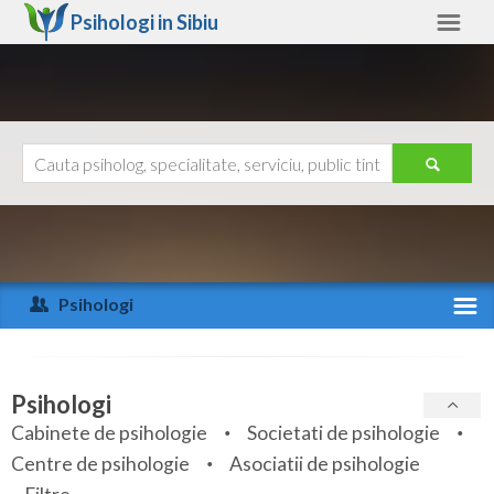
Psihologi in
Sibiu
Sibiu
Alte judete
Ajutor
Contact
Alba
Arad
Psihologi
Arges
Activitate recenta
Bacau
Specialitati
Psihologi
Bihor
Cabinete de psihologie
Societati de psihologie
Servicii
Centre de psihologie
Asociatii de psihologie
Bistrita-Nasaud
Articole