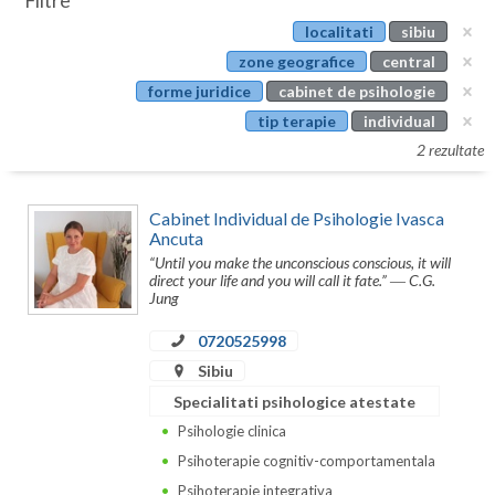
Filtre
Botosani
localitati
sibiu
Evenimente
Braila
zone geografice
central
Cabinet
forme juridice
cabinet de psihologie
Brasov
tip terapie
individual
Membri
Bucuresti
2 rezultate
Buzau
Cabinet Individual de Psihologie Ivasca
Calarasi
Ancuta
“Until you make the unconscious conscious, it will
Caras-Severin
direct your life and you will call it fate.” ― C.G.
Jung
Cluj
0720525998
Constanta
Sibiu
Specialitati psihologice atestate
Covasna
Psihologie clinica
Dambovita
Psihoterapie cognitiv-comportamentala
Psihoterapie integrativa