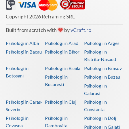
Psihoterapie - Interventie psihoterapeutica in ... (2)
Copyright 2026 Reframing SRL
Psihoterapie - Interventie psihoterapeutica in ... (2)
Psihoterapie - Interventie psihoterapeutica in ... (1)
Built from scratch with
by
vCraft.ro
Psihoterapie - Interventie psihoterapeutica in ... (1)
Psihologi in Alba
Psihologi in Arad
Psihologi in Arges
Psihoterapie - Interventie psihoterapeutica in ... (1)
Psihologi in Bacau
Psihologi in Bihor
Psihologi in
Psihoterapie - Interventie psihoterapeutica in ... (2)
Bistrita-Nasaud
Psihoterapie - Interventie psihoterapeutica in ... (1)
Psihologi in
Psihologi in Braila
Psihologi in Brasov
Botosani
Psihoterapie suportiva (1)
Psihologi in
Psihologi in Buzau
Bucuresti
Psihoterapie, asistenta si consultanta psihologica (1)
Psihologi in
Calarasi
Psihoterapie- Interventie psihoterapeutica in b... (2)
Psihologi in Caras-
Psihologi in Cluj
Psihologi in
Psihoterapie/ consiliere online (via skype) (1)
Severin
Constanta
Terapii de scurta durata (1)
Psihologi in
Psihologi in
Psihologi in Dolj
Covasna
Dambovita
Psihologi in Galati