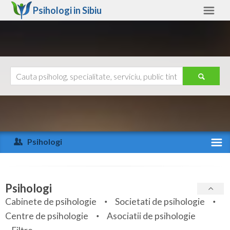
Psihologi in
Sibiu
Sibiu
Alte judete
Ajutor
Contact
Alba
Arad
Psihologi
Arges
Activitate recenta
Bacau
Specialitati
Psihologi
Bihor
Cabinete de psihologie
Societati de psihologie
Servicii
Centre de psihologie
Asociatii de psihologie
Bistrita-Nasaud
Articole