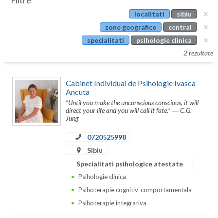
Filtre
Botosani
localitati
sibiu
Evenimente
Braila
zone geografice
central
Cabinet
specialitati
psihologie clinica
Brasov
2 rezultate
Membri
Bucuresti
Cabinet Individual de Psihologie Ivasca
Buzau
Ancuta
“Until you make the unconscious conscious, it will
Calarasi
direct your life and you will call it fate.” ― C.G.
Jung
Caras-Severin
0720525998
Cluj
Sibiu
Constanta
Specialitati psihologice atestate
Psihologie clinica
Covasna
Psihoterapie cognitiv-comportamentala
Dambovita
Psihoterapie integrativa