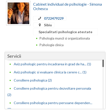
Dolj
Cabinet individual de psihologie - Simona
Ochescu
Galati
0722479229
Giurgiu
Sibiu
Gorj
Specialitati psihologice atestate
Psihologia muncii si organizationala
Harghita
Psihologie clinica
Hunedoara
Servicii
Ialomita
Aviz psihologic pentru incadrarea in grad de ha... (1)
Iasi
Aviz psihologic si evaluare clinica la cerere c... (1)
Ilfov
Consiliere psihologica (2)
Consiliere psihologica pentru dezvoltare personala
Maramures
(2)
Mehedinti
Consiliere psihologica pentru persoane dependen...
Mures
(2)