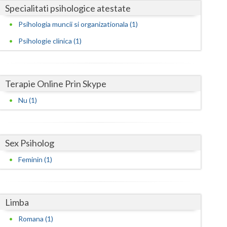
Harghita
Specialitati psihologice atestate
Hunedoara
Psihologia muncii si organizationala (1)
Psihologie clinica (1)
Ialomita
Iasi
Terapie Online Prin Skype
Ilfov
Nu (1)
Maramures
Mehedinti
Sex Psiholog
Mures
Feminin (1)
Neamt
Olt
Limba
Prahova
Romana (1)
Salaj