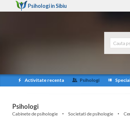
Psihologi in
Sibiu
Activitate recenta
Psihologi
Special
Psihologi
Cabinete de psihologie
Societati de psihologie
Cen