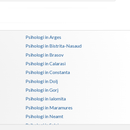
Satu-Mare
Sibiu
Suceava
Psihologi in Arges
Teleorman
Psihologi in Bistrita-Nasaud
Psihologi in Brasov
Timis
Psihologi in Calarasi
Tulcea
Psihologi in Constanta
Valcea
Psihologi in Dolj
Psihologi in Gorj
Vaslui
Psihologi in Ialomita
Vrancea
Psihologi in Maramures
Psihologi in Neamt
Psihologi in Salaj