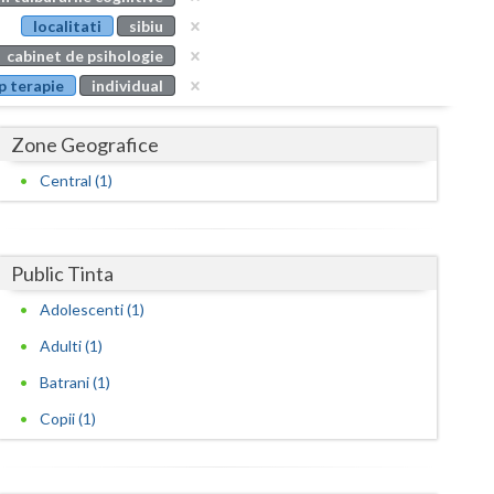
Buzau
localitati
sibiu
cabinet de psihologie
Calarasi
p terapie
individual
Caras-Severin
Zone Geografice
Cluj
Central (1)
Constanta
Covasna
Public Tinta
Dambovita
Adolescenti (1)
Dolj
Adulti (1)
Galati
Batrani (1)
Giurgiu
Copii (1)
Gorj