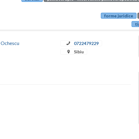
forme juridice
ti
a Ochescu
0722479229
Sibiu