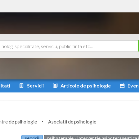
itati
Servicii
Articole
de psihologie
Even
tre de psihologie
Asociatii de psihologie
servicii
psihoterapie - interventie psihoterapeutica i