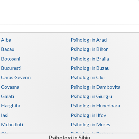
n Alba
Psihologi in Arad
n Bacau
Psihologi in Bihor
n Botosani
Psihologi in Braila
n Bucuresti
Psihologi in Buzau
n Caras-Severin
Psihologi in Cluj
n Covasna
Psihologi in Dambovita
 Galati
Psihologi in Giurgiu
n Harghita
Psihologi in Hunedoara
 Iasi
Psihologi in Ilfov
n Mehedinti
Psihologi in Mures
 Olt
Psihologi in Prahova
Psihologi in Sibiu