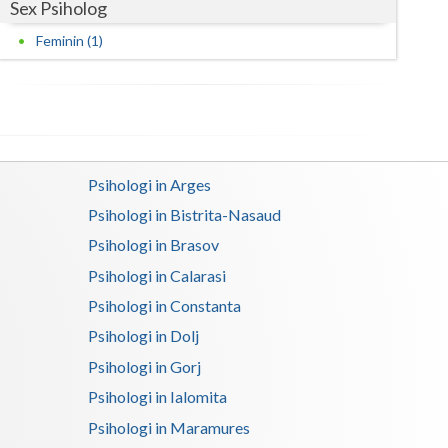
Sex Psiholog
Satu-Mare
Feminin (1)
Sibiu
Suceava
Teleorman
Psihologi in Arges
Timis
Psihologi in Bistrita-Nasaud
Tulcea
Psihologi in Brasov
Psihologi in Calarasi
Valcea
Psihologi in Constanta
Vaslui
Psihologi in Dolj
Vrancea
Psihologi in Gorj
Psihologi in Ialomita
Psihologi in Maramures