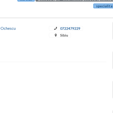
specialita
a Ochescu
0722479229
Sibiu