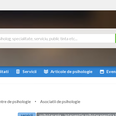
itati
Servicii
Articole
de psihologie
Even
tre de psihologie
Asociatii de psihologie
servicii
psihoterapie - interventie psihoterapeutica i