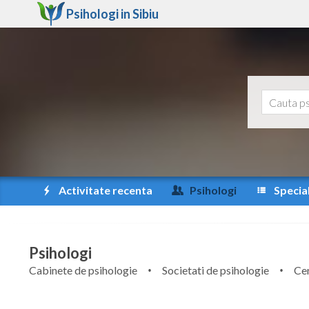
Psihologi in
Sibiu
Activitate recenta
Psihologi
Special
Psihologi
Cabinete de psihologie
Societati de psihologie
Cen