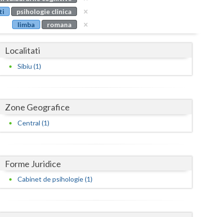
Buzau
ti
psihologie clinica
limba
romana
Calarasi
Caras-Severin
Localitati
Cluj
Sibiu (1)
Constanta
Covasna
Zone Geografice
Dambovita
Central (1)
Dolj
Galati
Forme Juridice
Cabinet de psihologie (1)
Giurgiu
Gorj