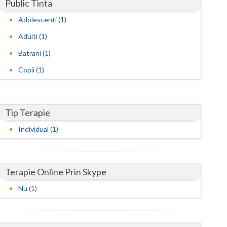
Harghita
Public Tinta
Adolescenti (1)
Hunedoara
Adulti (1)
Ialomita
Batrani (1)
Iasi
Copii (1)
Ilfov
Maramures
Tip Terapie
Mehedinti
Individual (1)
Mures
Neamt
Terapie Online Prin Skype
Olt
Nu (1)
Prahova
Salaj