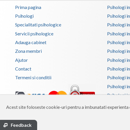
Prima pagina
Psihologi i
Psihologi
Psihologi i
Specialitati psihologice
Psihologi i
Servicii psihologice
Psihologi i
Adauga cabinet
Psihologi i
Zona membri
Psihologi i
Ajutor
Psihologi in
Contact
Psihologi i
Termeni si conditii
Psihologi in
Psihologi i
Psihologi in
Psihologi i
Acest site foloseste cookie-uri pentru a imbunatati experienta d
Copyright 2026 Reframing SRL
Psihologi i
Built from scratch with
by
vCraft.ro
Psihologi i
Feedback