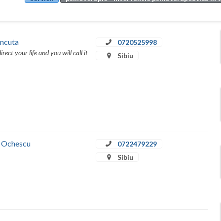
Ancuta
0720525998
rect your life and you will call it
Sibiu
a Ochescu
0722479229
Sibiu