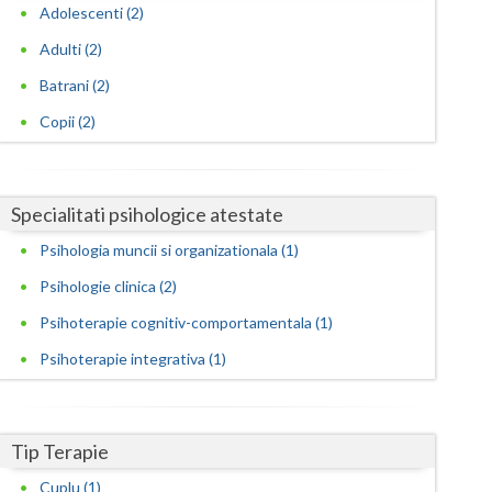
Harghita
Adolescenti (2)
Hunedoara
Adulti (2)
Batrani (2)
Ialomita
Copii (2)
Iasi
Ilfov
Specialitati psihologice atestate
Maramures
Psihologia muncii si organizationala (1)
Mehedinti
Psihologie clinica (2)
Mures
Psihoterapie cognitiv-comportamentala (1)
Neamt
Psihoterapie integrativa (1)
Olt
Prahova
Tip Terapie
Cuplu (1)
Salaj