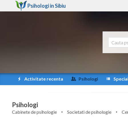
Psihologi in
Sibiu
Activitate recenta
Psihologi
Special
Psihologi
Cabinete de psihologie
Societati de psihologie
Cen