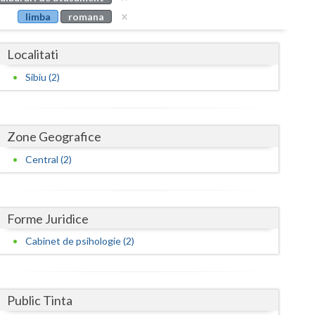
Buzau
limba
romana
Calarasi
Localitati
Caras-Severin
Sibiu (2)
Cluj
Constanta
Zone Geografice
Covasna
Central (2)
Dambovita
Dolj
Forme Juridice
Galati
Cabinet de psihologie (2)
Giurgiu
Gorj
Public Tinta