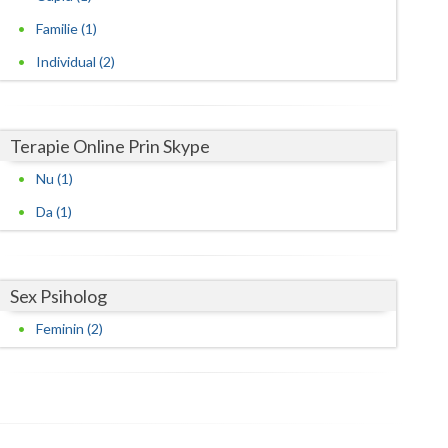
Familie (1)
Satu-Mare
Individual (2)
Sibiu
Suceava
Terapie Online Prin Skype
Teleorman
Nu (1)
Timis
Da (1)
Tulcea
Valcea
Sex Psiholog
Vaslui
Feminin (2)
Vrancea