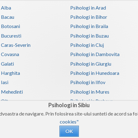
n Alba
Psihologi in Arad
n Bacau
Psihologi in Bihor
n Botosani
Psihologi in Braila
n Bucuresti
Psihologi in Buzau
n Caras-Severin
Psihologi in Cluj
n Covasna
Psihologi in Dambovita
 Galati
Psihologi in Giurgiu
n Harghita
Psihologi in Hunedoara
 Iasi
Psihologi in Ilfov
n Mehedinti
Psihologi in Mures
 Olt
Psihologi in Prahova
Psihologi in Sibiu
n Satu-Mare
Psihologi in Sibiu
voastra de navigare. Prin folosirea site-ului sunteti de acord sa fol
n Teleorman
Psihologi in Timis
cookies"
n Valcea
Psihologi in Vaslui
OK