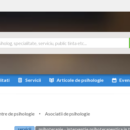
itati
Servicii
Articole
de psihologie
Even
tre de psihologie
Asociatii de psihologie
servicii
psihoterapie - interventie psihoterapeutica in 