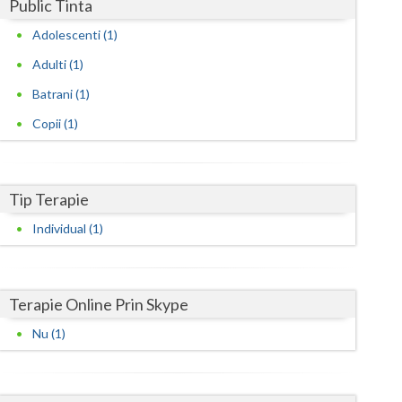
Harghita
Public Tinta
Adolescenti (1)
Hunedoara
Adulti (1)
Ialomita
Batrani (1)
Iasi
Copii (1)
Ilfov
Maramures
Tip Terapie
Mehedinti
Individual (1)
Mures
Neamt
Terapie Online Prin Skype
Olt
Nu (1)
Prahova
Salaj