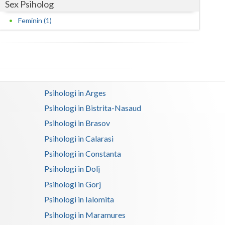
Sex Psiholog
Satu-Mare
Feminin (1)
Sibiu
Suceava
Teleorman
Psihologi in Arges
Timis
Psihologi in Bistrita-Nasaud
Tulcea
Psihologi in Brasov
Psihologi in Calarasi
Valcea
Psihologi in Constanta
Vaslui
Psihologi in Dolj
Vrancea
Psihologi in Gorj
Psihologi in Ialomita
Psihologi in Maramures