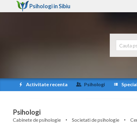
Psihologi in
Sibiu
Activitate recenta
Psihologi
Special
Psihologi
Cabinete de psihologie
Societati de psihologie
Cen