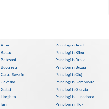
n Alba
Psihologi in Arad
n Bacau
Psihologi in Bihor
n Botosani
Psihologi in Braila
n Bucuresti
Psihologi in Buzau
n Caras-Severin
Psihologi in Cluj
n Covasna
Psihologi in Dambovita
 Galati
Psihologi in Giurgiu
n Harghita
Psihologi in Hunedoara
 Iasi
Psihologi in Ilfov