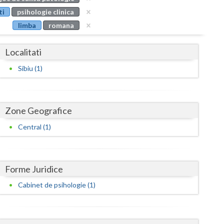
Buzau
ti
psihologie clinica
limba
romana
Calarasi
Caras-Severin
Localitati
Cluj
Sibiu (1)
Constanta
Covasna
Zone Geografice
Dambovita
Central (1)
Dolj
Galati
Forme Juridice
Cabinet de psihologie (1)
Giurgiu
Gorj