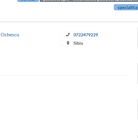
specialita
a Ochescu
0722479229
Sibiu