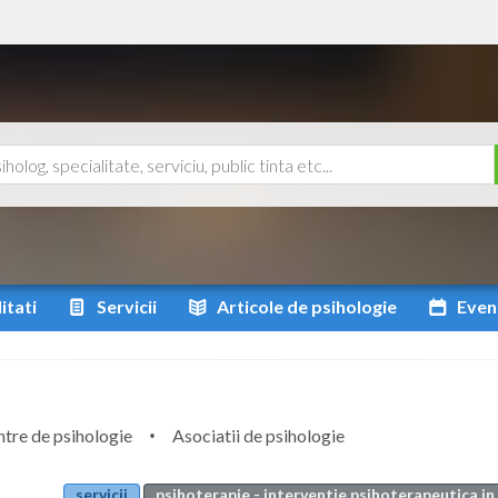
itati
Servicii
Articole
de psihologie
Even
tre de psihologie
Asociatii de psihologie
servicii
psihoterapie - interventie psihoterapeutica in