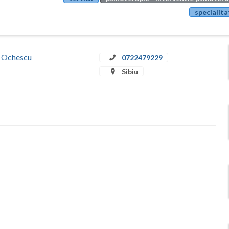
specialita
a Ochescu
0722479229
Sibiu