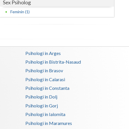
Sex Psiholog
Satu-Mare
Feminin (1)
Sibiu
Suceava
Teleorman
Psihologi in Arges
Timis
Psihologi in Bistrita-Nasaud
Tulcea
Psihologi in Brasov
Psihologi in Calarasi
Valcea
Psihologi in Constanta
Vaslui
Psihologi in Dolj
Vrancea
Psihologi in Gorj
Psihologi in Ialomita
Psihologi in Maramures