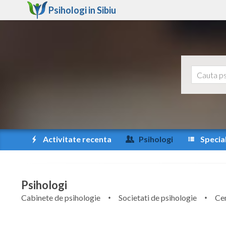
Psihologi in
Sibiu
Activitate recenta
Psihologi
Special
Psihologi
Cabinete de psihologie
Societati de psihologie
Cen