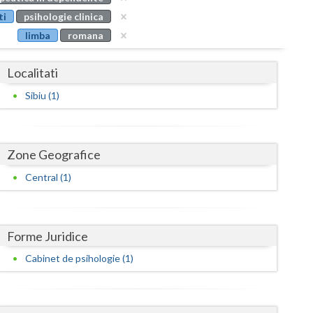
Buzau
ti
psihologie clinica
limba
romana
Calarasi
Caras-Severin
Localitati
Cluj
Sibiu (1)
Constanta
Covasna
Zone Geografice
Dambovita
Central (1)
Dolj
Galati
Forme Juridice
Cabinet de psihologie (1)
Giurgiu
Gorj