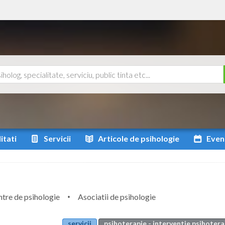
itati
Servicii
Articole
de psihologie
Even
tre de psihologie
Asociatii de psihologie
servicii
psihoterapie - interventie psihoter