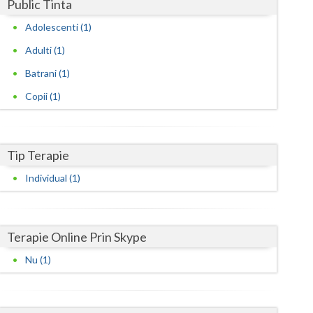
Harghita
Public Tinta
Adolescenti (1)
Hunedoara
Adulti (1)
Ialomita
Batrani (1)
Iasi
Copii (1)
Ilfov
Maramures
Tip Terapie
Mehedinti
Individual (1)
Mures
Neamt
Terapie Online Prin Skype
Olt
Nu (1)
Prahova
Salaj