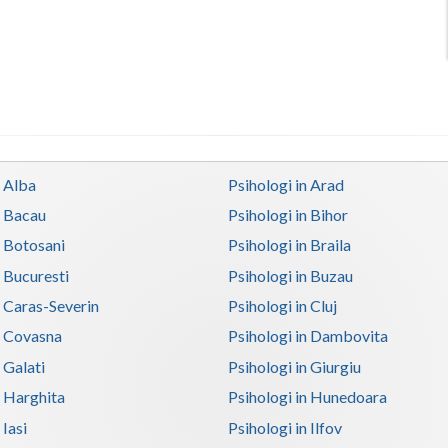
n Alba
Psihologi in Arad
n Bacau
Psihologi in Bihor
n Botosani
Psihologi in Braila
n Bucuresti
Psihologi in Buzau
n Caras-Severin
Psihologi in Cluj
n Covasna
Psihologi in Dambovita
 Galati
Psihologi in Giurgiu
n Harghita
Psihologi in Hunedoara
 Iasi
Psihologi in Ilfov