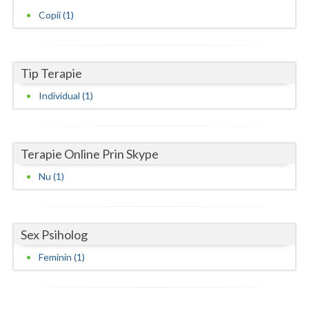
Copii (1)
Neamt
Olt
Tip Terapie
Prahova
Individual (1)
Salaj
Satu-Mare
Terapie Online Prin Skype
Sibiu
Nu (1)
Suceava
Teleorman
Sex Psiholog
Timis
Feminin (1)
Tulcea
Valcea