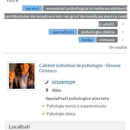
Filtre
Botosani
servicii
examinari psihologice in vederea obtinerii
Evenimente
Braila
certificatului de incadrare intr-un grad de handicap pentru copii
Cabinet
si adulti
Brasov
specialitati
psihologie clinica
Membri
Bucuresti
limba
romana
Un rezultat
Buzau
Calarasi
Cabinet individual de psihologie - Simona
Ochescu
Caras-Severin
0722479229
Cluj
Sibiu
Constanta
Specialitati psihologice atestate
Psihologia muncii si organizationala
Covasna
Psihologie clinica
Dambovita
Localitati