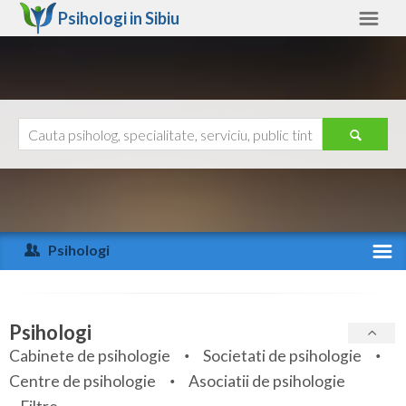
Psihologi in
Sibiu
Sibiu
Alte judete
Ajutor
Contact
Alba
Arad
Psihologi
Arges
Activitate recenta
Bacau
Specialitati
Psihologi
Bihor
Cabinete de psihologie
Societati de psihologie
Servicii
Centre de psihologie
Asociatii de psihologie
Bistrita-Nasaud
Articole