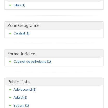
Dolj
Sibiu (1)
Galati
Giurgiu
Zone Geografice
Gorj
Central (1)
Harghita
Hunedoara
Forme Juridice
Ialomita
Cabinet de psihologie (1)
Iasi
Ilfov
Public Tinta
Maramures
Adolescenti (1)
Mehedinti
Adulti (1)
Batrani (1)
Mures