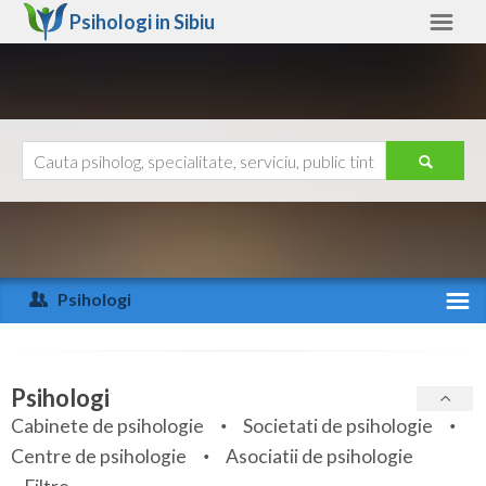
Psihologi in
Sibiu
Sibiu
Alte judete
Ajutor
Contact
Alba
Arad
Psihologi
Arges
Activitate recenta
Bacau
Specialitati
Psihologi
Bihor
Cabinete de psihologie
Societati de psihologie
Servicii
Centre de psihologie
Asociatii de psihologie
Bistrita-Nasaud
Articole