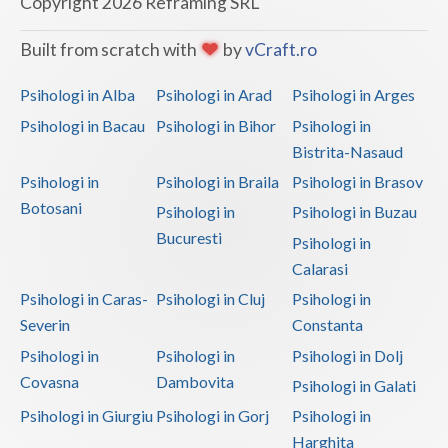
Copyright 2026 Reframing SRL
Built from scratch with
by
vCraft.ro
Psihologi in Alba
Psihologi in Arad
Psihologi in Arges
Psihologi in Bacau
Psihologi in Bihor
Psihologi in
Bistrita-Nasaud
Psihologi in
Psihologi in Braila
Psihologi in Brasov
Botosani
Psihologi in
Psihologi in Buzau
Bucuresti
Psihologi in
Calarasi
Psihologi in Caras-
Psihologi in Cluj
Psihologi in
Severin
Constanta
Psihologi in
Psihologi in
Psihologi in Dolj
Covasna
Dambovita
Psihologi in Galati
Psihologi in Giurgiu
Psihologi in Gorj
Psihologi in
Harghita