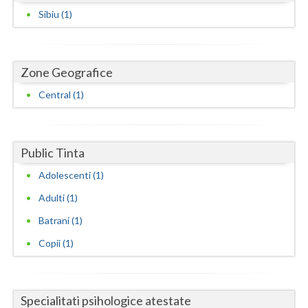
Dolj
Sibiu (1)
Galati
Giurgiu
Zone Geografice
Gorj
Central (1)
Harghita
Hunedoara
Public Tinta
Ialomita
Adolescenti (1)
Iasi
Adulti (1)
Batrani (1)
Ilfov
Copii (1)
Maramures
Mehedinti
Specialitati psihologice atestate
Mures