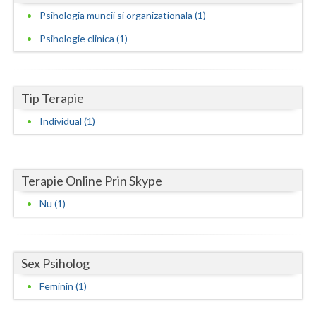
Psihologia muncii si organizationala (1)
Neamt
Psihologie clinica (1)
Olt
Prahova
Tip Terapie
Salaj
Individual (1)
Satu-Mare
Sibiu
Terapie Online Prin Skype
Suceava
Nu (1)
Teleorman
Timis
Sex Psiholog
Tulcea
Feminin (1)
Valcea