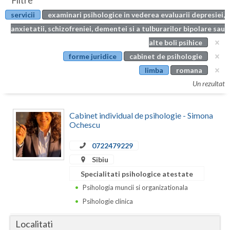
Filtre
Botosani
servicii
examinari psihologice in vederea evaluarii depresiei,
Evenimente
Braila
anxietatii, schizofreniei, dementei si a tulburarilor bipolare sau
Cabinet
alte boli psihice
Brasov
forme juridice
cabinet de psihologie
Membri
Bucuresti
limba
romana
Un rezultat
Buzau
Calarasi
Cabinet individual de psihologie - Simona
Ochescu
Caras-Severin
0722479229
Cluj
Sibiu
Constanta
Specialitati psihologice atestate
Psihologia muncii si organizationala
Covasna
Psihologie clinica
Dambovita
Localitati