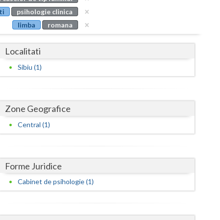
Buzau
ti
psihologie clinica
limba
romana
Calarasi
Caras-Severin
Localitati
Cluj
Sibiu (1)
Constanta
Covasna
Zone Geografice
Dambovita
Central (1)
Dolj
Galati
Forme Juridice
Cabinet de psihologie (1)
Giurgiu
Gorj