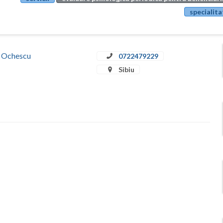
specialita
a Ochescu
0722479229
Sibiu