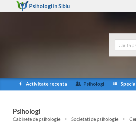
Psihologi in
Sibiu
Activitate recenta
Psihologi
Special
Psihologi
Cabinete de psihologie
Societati de psihologie
Cen