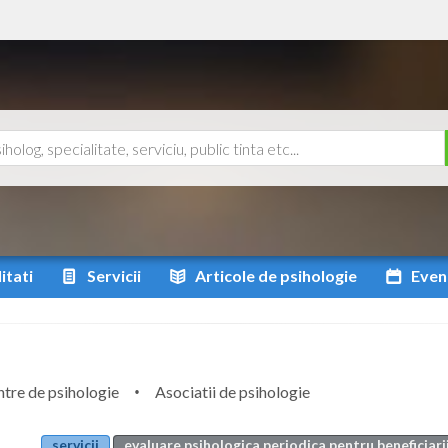
itati
Servicii
Articole
de psihologie
Even
tre de psihologie
Asociatii de psihologie
servicii
evaluare psihologica periodica pentru beneficiarii