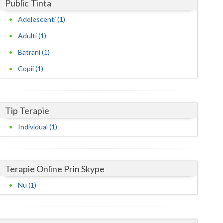
Harghita
Public Tinta
Adolescenti (1)
Hunedoara
Adulti (1)
Ialomita
Batrani (1)
Iasi
Copii (1)
Ilfov
Maramures
Tip Terapie
Mehedinti
Individual (1)
Mures
Neamt
Terapie Online Prin Skype
Olt
Nu (1)
Prahova
Salaj