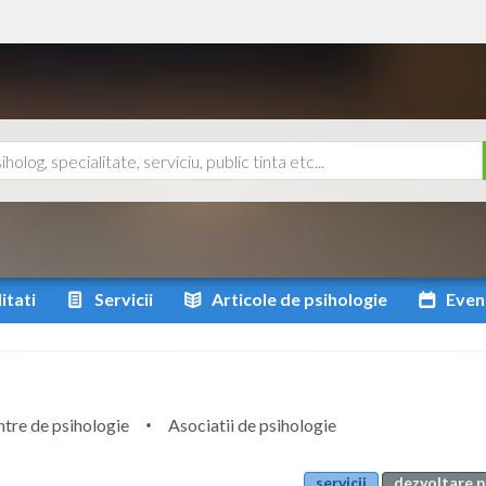
itati
Servicii
Articole
de psihologie
Even
tre de psihologie
Asociatii de psihologie
servicii
dezvoltare p