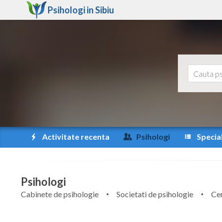
Psihologi in
Sibiu
Activitate recenta
Psihologi
Special
Psihologi
Cabinete de psihologie
Societati de psihologie
Cen