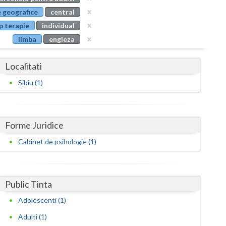
Buzau
 geografice
central
p terapie
individual
Calarasi
limba
engleza
Caras-Severin
Localitati
Cluj
Sibiu (1)
Constanta
Covasna
Forme Juridice
Dambovita
Cabinet de psihologie (1)
Dolj
Galati
Public Tinta
Giurgiu
Adolescenti (1)
Gorj
Adulti (1)