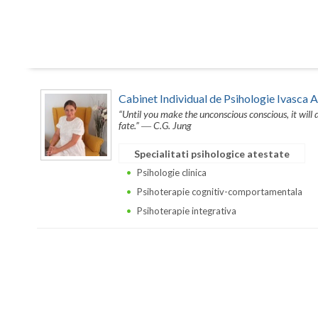
Cabinet Individual de Psihologie Ivasca 
“Until you make the unconscious conscious, it will di
fate.” ― C.G. Jung
Specialitati psihologice atestate
Psihologie clinica
Psihoterapie cognitiv-comportamentala
Psihoterapie integrativa