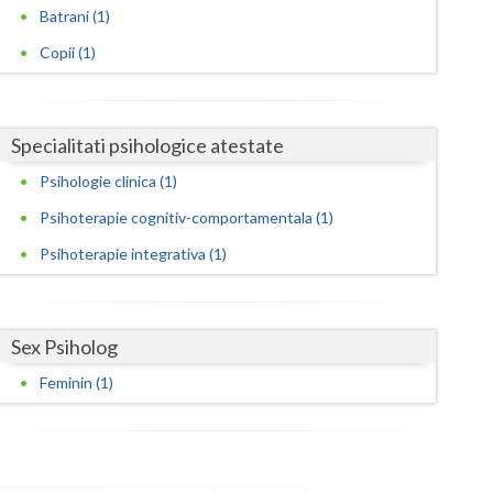
Harghita
Batrani (1)
Hunedoara
Copii (1)
Ialomita
Iasi
Specialitati psihologice atestate
Ilfov
Psihologie clinica (1)
Psihoterapie cognitiv-comportamentala (1)
Maramures
Psihoterapie integrativa (1)
Mehedinti
Mures
Sex Psiholog
Neamt
Feminin (1)
Olt
Prahova
Salaj