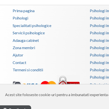
Prima pagina
Psihologi i
Psihologi
Psihologi i
Specialitati psihologice
Psihologi i
Servicii psihologice
Psihologi i
Adauga cabinet
Psihologi i
Zona membri
Psihologi i
Ajutor
Psihologi in
Contact
Psihologi i
Termeni si conditii
Psihologi in
Psihologi i
Psihologi in
Psihologi i
Acest site foloseste cookie-uri pentru a imbunatati experienta d
Copyright 2026 Reframing SRL
Psihologi i
Built from scratch with
by
vCraft.ro
Psihologi i