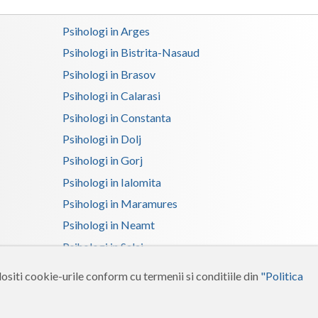
Satu-Mare
Psihologi in Arges
Psihologi in Bistrita-Nasaud
Sibiu
Psihologi in Brasov
Suceava
Psihologi in Calarasi
Teleorman
Psihologi in Constanta
Psihologi in Dolj
Timis
Psihologi in Gorj
Tulcea
Psihologi in Ialomita
Valcea
Psihologi in Maramures
Vaslui
Psihologi in Neamt
Psihologi in Salaj
Vrancea
Psihologi in Suceava
ositi cookie-urile conform cu termenii si conditiile din
"Politica
Psihologi in Tulcea
Psihologi in Vrancea