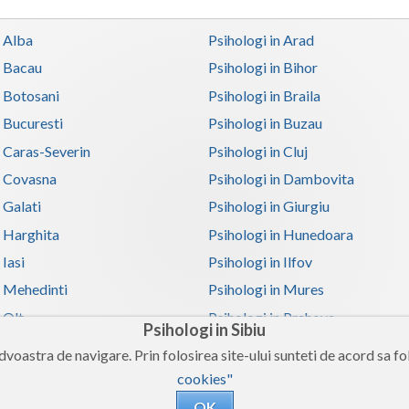
n Alba
Psihologi in Arad
n Bacau
Psihologi in Bihor
n Botosani
Psihologi in Braila
n Bucuresti
Psihologi in Buzau
n Caras-Severin
Psihologi in Cluj
n Covasna
Psihologi in Dambovita
 Galati
Psihologi in Giurgiu
n Harghita
Psihologi in Hunedoara
 Iasi
Psihologi in Ilfov
n Mehedinti
Psihologi in Mures
 Olt
Psihologi in Prahova
Psihologi in Sibiu
n Satu-Mare
Psihologi in Sibiu
voastra de navigare. Prin folosirea site-ului sunteti de acord sa fol
n Teleorman
Psihologi in Timis
cookies"
n Valcea
Psihologi in Vaslui
OK