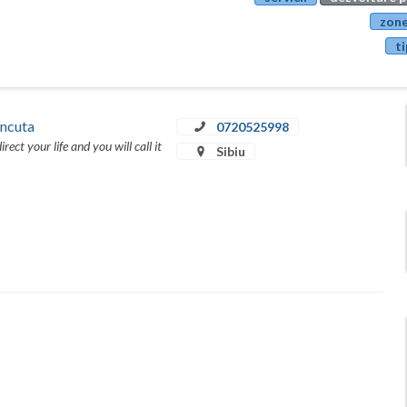
zone
ti
Ancuta
0720525998
rect your life and you will call it
Sibiu