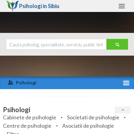
Psihologi in
Sibiu
Sibiu
Alte judete
Ajutor
Contact
Alba
Arad
Psihologi
Arges
Activitate recenta
Bacau
Specialitati
Psihologi
Bihor
Cabinete de psihologie
Societati de psihologie
Servicii
Centre de psihologie
Asociatii de psihologie
Bistrita-Nasaud
Articole