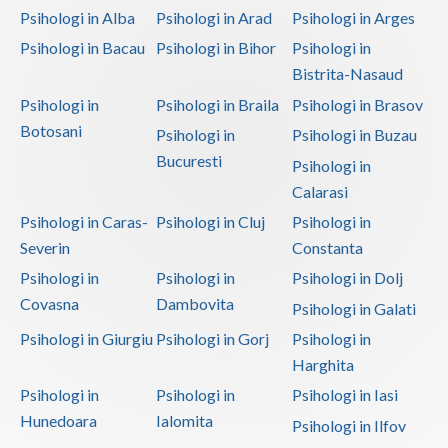
Psihologi in Alba
Psihologi in Arad
Psihologi in Arges
Psihoterapie - Interventie psihoterapeutica in ... (2)
Psihologi in Bacau
Psihologi in Bihor
Psihologi in
Psihoterapie - Interventie psihoterapeutica in ... (2)
Bistrita-Nasaud
Psihoterapie - Interventie psihoterapeutica in ... (1)
Psihologi in
Psihologi in Braila
Psihologi in Brasov
Botosani
Psihoterapie - Interventie psihoterapeutica in ... (1)
Psihologi in
Psihologi in Buzau
Bucuresti
Psihoterapie - Interventie psihoterapeutica in ... (1)
Psihologi in
Calarasi
Psihoterapie - Interventie psihoterapeutica in ... (2)
Psihologi in Caras-
Psihologi in Cluj
Psihologi in
Psihoterapie - Interventie psihoterapeutica in ... (1)
Severin
Constanta
Psihoterapie suportiva (1)
Psihologi in
Psihologi in
Psihologi in Dolj
Psihoterapie, asistenta si consultanta psihologica (1)
Covasna
Dambovita
Psihologi in Galati
Psihoterapie- Interventie psihoterapeutica in b... (2)
Psihologi in Giurgiu
Psihologi in Gorj
Psihologi in
Psihoterapie/ consiliere online (via skype) (1)
Harghita
Psihologi in
Psihologi in
Psihologi in Iasi
Terapii de scurta durata (1)
Hunedoara
Ialomita
Psihologi in Ilfov