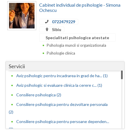
Dolj
Cabinet individual de psihologie - Simona
Ochescu
Galati
0722479229
Giurgiu
Sibiu
Gorj
Specialitati psihologice atestate
Psihologia muncii si organizationala
Harghita
Psihologie clinica
Hunedoara
Servicii
Ialomita
Aviz psihologic pentru incadrarea in grad de ha... (1)
Iasi
Aviz psihologic si evaluare clinica la cerere c... (1)
Ilfov
Consiliere psihologica (2)
Consiliere psihologica pentru dezvoltare personala
Maramures
(2)
Mehedinti
Consiliere psihologica pentru persoane dependen...
Mures
(2)