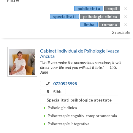
Filtre
Botosani
public tinta
copii
Evenimente
Braila
specialitati
psihologie clinica
Cabinet
limba
romana
Brasov
2 rezultate
Membri
Bucuresti
Cabinet Individual de Psihologie Ivasca
Buzau
Ancuta
“Until you make the unconscious conscious, it will
Calarasi
direct your life and you will call it fate.” ― C.G.
Jung
Caras-Severin
0720525998
Cluj
Sibiu
Constanta
Specialitati psihologice atestate
Psihologie clinica
Covasna
Psihoterapie cognitiv-comportamentala
Dambovita
Psihoterapie integrativa