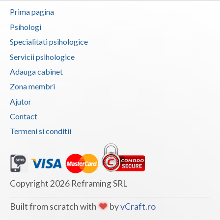
Interventie psihoterapeutica in trichotilomanie (1)
Prima pagina
Interventie psihoterapeutica in tulburarea cont... (1)
Psihologi
Interventie psihoterapeutica in tulburarea de c... (1)
Specialitati psihologice
Servicii psihologice
Interventie psihoterapeutica in tulburarea de s... (1)
Adauga cabinet
Interventie psihoterapeutica in tulburarea dism... (1)
Zona membri
Interventie psihoterapeutica in tulburari ale c... (1)
Ajutor
Logoterapie in tulburarile de comunicare (1)
Contact
Psihodiagnostic si evaluare clinica (2)
Termeni si conditii
Psihoterapie - Interventie psihoterapeutica in ... (2)
Psihoterapie - Interventie psihoterapeutica in ... (2)
Psihoterapie - Interventie psihoterapeutica in ... (2)
Copyright 2026 Reframing SRL
Psihoterapie - Interventie psihoterapeutica in ... (1)
Psihoterapie - Interventie psihoterapeutica in ... (2)
Built from scratch with
by
vCraft.ro
Psihoterapie - Interventie psihoterapeutica in ... (1)