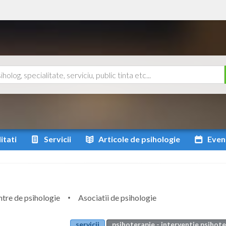
itati
Servicii
Articole
de psihologie
Even
tre de psihologie
Asociatii de psihologie
servicii
psihoterapie - interventie psihot