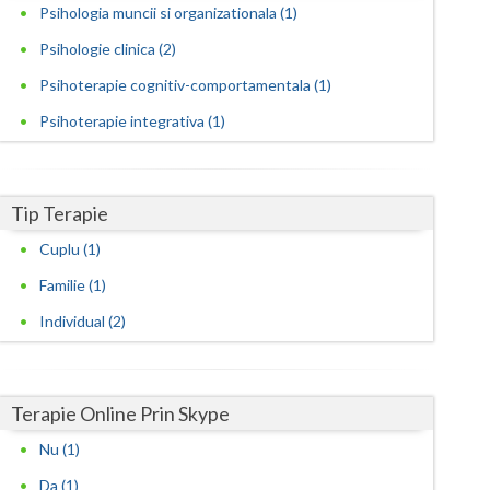
Harghita
Psihologia muncii si organizationala (1)
Hunedoara
Psihologie clinica (2)
Psihoterapie cognitiv-comportamentala (1)
Ialomita
Psihoterapie integrativa (1)
Iasi
Ilfov
Tip Terapie
Maramures
Cuplu (1)
Mehedinti
Familie (1)
Mures
Individual (2)
Neamt
Olt
Terapie Online Prin Skype
Prahova
Nu (1)
Da (1)
Salaj