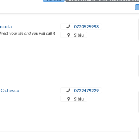
Ancuta
0720525998
rect your life and you will call it
Sibiu
a Ochescu
0722479229
Sibiu