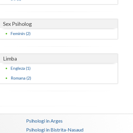
Satu-Mare
Sibiu
Sex Psiholog
Feminin (2)
Suceava
Teleorman
Limba
Timis
Engleza (1)
Tulcea
Romana (2)
Valcea
Vaslui
Vrancea
Psihologi in Arges
Psihologi in Bistrita-Nasaud