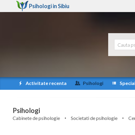
Psihologi in
Sibiu
Activitate recenta
Psihologi
Special
Psihologi
Cabinete de psihologie
Societati de psihologie
Cen