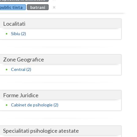
Buzau
public tinta
batrani
Calarasi
Localitati
Caras-Severin
Sibiu (2)
Cluj
Constanta
Zone Geografice
Covasna
Central (2)
Dambovita
Dolj
Forme Juridice
Galati
Cabinet de psihologie (2)
Giurgiu
Gorj
Specialitati psihologice atestate