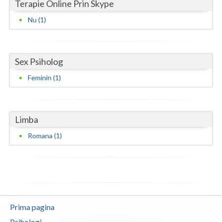
Terapie Online Prin Skype
Neamt
Nu (1)
Olt
Prahova
Sex Psiholog
Salaj
Feminin (1)
Satu-Mare
Sibiu
Limba
Romana (1)
Suceava
Teleorman
Timis
Tulcea
Prima pagina
Valcea
Psihologi