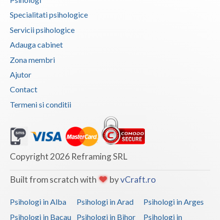
Vaslui
Specialitati psihologice
Servicii psihologice
Vrancea
Adauga cabinet
Zona membri
Ajutor
Contact
Termeni si conditii
Copyright 2026 Reframing SRL
Built from scratch with
by
vCraft.ro
Psihologi in Alba
Psihologi in Arad
Psihologi in Arges
Psihologi in Bacau
Psihologi in Bihor
Psihologi in