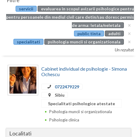
Filtre
Botosani
servicii
evaluarea in scopul avizarii psihologice pentru
Evenimente
Braila
pentru persoanele din mediul civil care detin/sau doresc permis
Cabinet
de arma: letala/neletala
Brasov
public tinta
adulti
Membri
Bucuresti
specialitati
psihologia muncii si organizationala
Un rezultat
Buzau
Calarasi
Cabinet individual de psihologie - Simona
Ochescu
Caras-Severin
0722479229
Cluj
Sibiu
Constanta
Specialitati psihologice atestate
Psihologia muncii si organizationala
Covasna
Psihologie clinica
Dambovita
Localitati