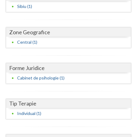
Dolj
Sibiu (1)
Galati
Giurgiu
Zone Geografice
Gorj
Central (1)
Harghita
Hunedoara
Forme Juridice
Ialomita
Cabinet de psihologie (1)
Iasi
Ilfov
Tip Terapie
Maramures
Individual (1)
Mehedinti
Mures