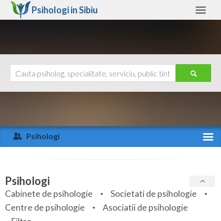
Psihologi in
Sibiu
Sibiu
Alte judete
Ajutor
Contact
Alba
Arad
Psihologi
Arges
Activitate recenta
Bacau
Specialitati
Psihologi
Bihor
Cabinete de psihologie
Societati de psihologie
Servicii
Centre de psihologie
Asociatii de psihologie
Bistrita-Nasaud
Articole