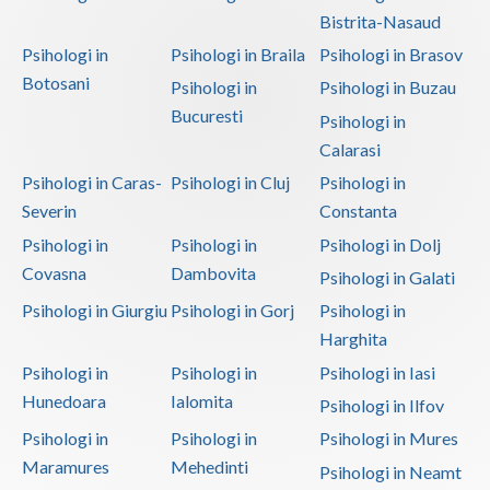
Bistrita-Nasaud
Psihologi in
Psihologi in Braila
Psihologi in Brasov
Botosani
Psihologi in
Psihologi in Buzau
Bucuresti
Psihologi in
Calarasi
Psihologi in Caras-
Psihologi in Cluj
Psihologi in
Severin
Constanta
Psihologi in
Psihologi in
Psihologi in Dolj
Covasna
Dambovita
Psihologi in Galati
Psihologi in Giurgiu
Psihologi in Gorj
Psihologi in
Harghita
Psihologi in
Psihologi in
Psihologi in Iasi
Hunedoara
Ialomita
Psihologi in Ilfov
Psihologi in
Psihologi in
Psihologi in Mures
Maramures
Mehedinti
Psihologi in Neamt