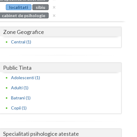
Buzau
localitati
sibiu
cabinet de psihologie
Calarasi
Caras-Severin
Zone Geografice
Cluj
Central (1)
Constanta
Covasna
Public Tinta
Dambovita
Adolescenti (1)
Adulti (1)
Dolj
Batrani (1)
Galati
Copii (1)
Giurgiu
Gorj
Specialitati psihologice atestate