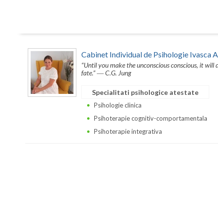
Cabinet Individual de Psihologie Ivasca 
“Until you make the unconscious conscious, it will di
fate.” ― C.G. Jung
Specialitati psihologice atestate
Psihologie clinica
Psihoterapie cognitiv-comportamentala
Psihoterapie integrativa