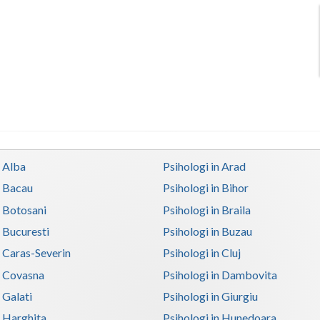
n Alba
Psihologi in Arad
n Bacau
Psihologi in Bihor
n Botosani
Psihologi in Braila
n Bucuresti
Psihologi in Buzau
n Caras-Severin
Psihologi in Cluj
n Covasna
Psihologi in Dambovita
 Galati
Psihologi in Giurgiu
n Harghita
Psihologi in Hunedoara