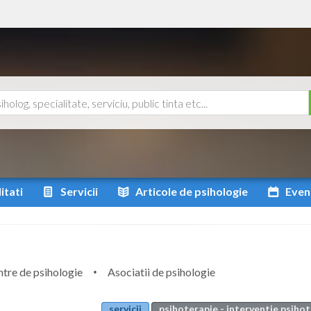
itati
Servicii
Articole
de psihologie
Even
tre de psihologie
Asociatii de psihologie
servicii
psihoterapie - interventie psiho