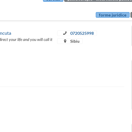
forme juridice
Ancuta
0720525998
rect your life and you will call it
Sibiu