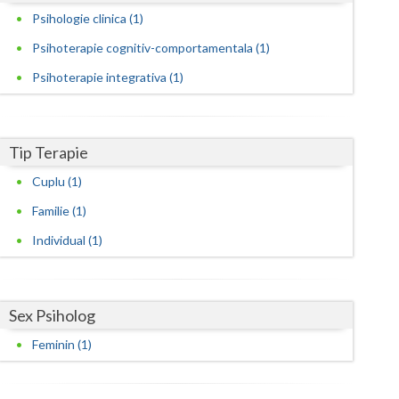
Harghita
Psihologie clinica (1)
Hunedoara
Psihoterapie cognitiv-comportamentala (1)
Ialomita
Psihoterapie integrativa (1)
Iasi
Ilfov
Tip Terapie
Maramures
Cuplu (1)
Familie (1)
Mehedinti
Individual (1)
Mures
Neamt
Sex Psiholog
Olt
Feminin (1)
Prahova
Salaj