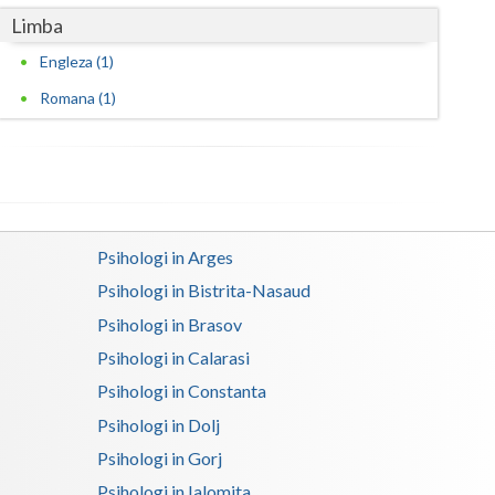
Limba
Satu-Mare
Engleza (1)
Sibiu
Romana (1)
Suceava
Teleorman
Timis
Psihologi in Arges
Tulcea
Psihologi in Bistrita-Nasaud
Valcea
Psihologi in Brasov
Vaslui
Psihologi in Calarasi
Psihologi in Constanta
Vrancea
Psihologi in Dolj
Psihologi in Gorj
Psihologi in Ialomita