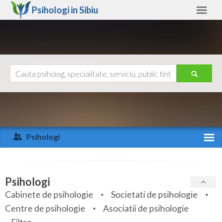
Psihologi in
Sibiu
Sibiu
Alte judete
Ajutor
Contact
Alba
Arad
Psihologi
Arges
Activitate recenta
Bacau
Specialitati
Psihologi
Bihor
Cabinete de psihologie
Societati de psihologie
Servicii
Centre de psihologie
Asociatii de psihologie
Bistrita-Nasaud
Articole