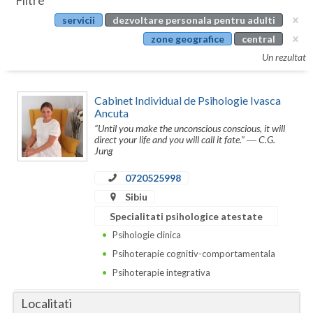
Filtre
Botosani
servicii
dezvoltare personala pentru adulti
Evenimente
Braila
zone geografice
central
Cabinet
Un rezultat
Brasov
Membri
Bucuresti
Cabinet Individual de Psihologie Ivasca
Ancuta
Buzau
“Until you make the unconscious conscious, it will
direct your life and you will call it fate.” ― C.G.
Calarasi
Jung
Caras-Severin
0720525998
Sibiu
Cluj
Specialitati psihologice atestate
Constanta
Psihologie clinica
Psihoterapie cognitiv-comportamentala
Covasna
Psihoterapie integrativa
Dambovita
Localitati