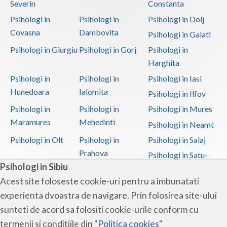
Severin
Constanta
Psihologi in
Psihologi in
Psihologi in Dolj
Covasna
Dambovita
Psihologi in Galati
Psihologi in Giurgiu
Psihologi in Gorj
Psihologi in
Harghita
Psihologi in
Psihologi in
Psihologi in Iasi
Hunedoara
Ialomita
Psihologi in Ilfov
Psihologi in
Psihologi in
Psihologi in Mures
Maramures
Mehedinti
Psihologi in Neamt
Psihologi in Olt
Psihologi in
Psihologi in Salaj
Prahova
Psihologi in Satu-
Psihologi in Sibiu
Mare
Acest site foloseste cookie-uri pentru a imbunatati
Psihologi in Sibiu
Psihologi in
Psihologi in
experienta dvoastra de navigare. Prin folosirea site-ului
Suceava
Teleorman
sunteti de acord sa folositi cookie-urile conform cu
Psihologi in Timis
Psihologi in Tulcea
Psihologi in Valcea
termenii si conditiile din
"Politica cookies"