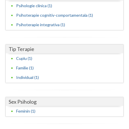
Psihologie clinica (1)
Neamt
Psihoterapie cognitiv-comportamentala (1)
Olt
Psihoterapie integrativa (1)
Prahova
Salaj
Tip Terapie
Satu-Mare
Cuplu (1)
Sibiu
Familie (1)
Individual (1)
Suceava
Teleorman
Sex Psiholog
Timis
Feminin (1)
Tulcea
Valcea