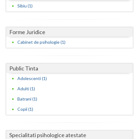
Dolj
Sibiu (1)
Galati
Giurgiu
Forme Juridice
Gorj
Cabinet de psihologie (1)
Harghita
Hunedoara
Public Tinta
Ialomita
Adolescenti (1)
Iasi
Adulti (1)
Batrani (1)
Ilfov
Copii (1)
Maramures
Mehedinti
Specialitati psihologice atestate
Mures