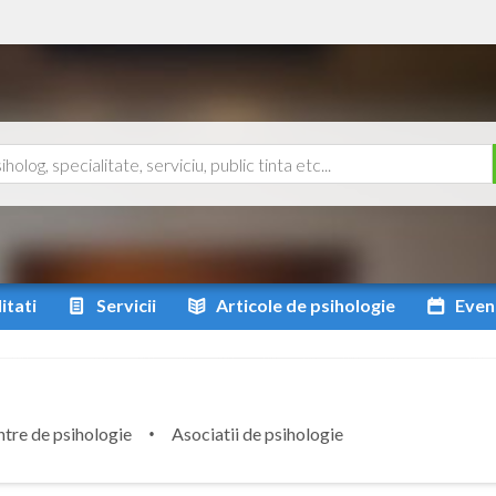
itati
Servicii
Articole
de psihologie
Even
tre de psihologie
Asociatii de psihologie