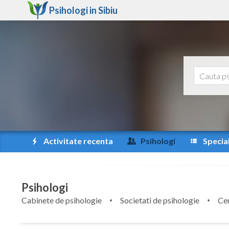
Psihologi in
Sibiu
Activitate recenta
Psihologi
Special
Psihologi
Cabinete de psihologie
Societati de psihologie
Cen