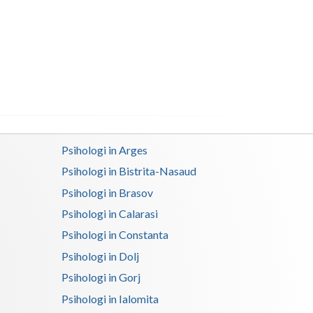
Buzau
Calarasi
Caras-Severin
Cluj
Constanta
Covasna
Psihologi in Arges
Psihologi in Bistrita-Nasaud
Dambovita
Psihologi in Brasov
Dolj
Psihologi in Calarasi
Galati
Psihologi in Constanta
Psihologi in Dolj
Giurgiu
Psihologi in Gorj
Gorj
Psihologi in Ialomita