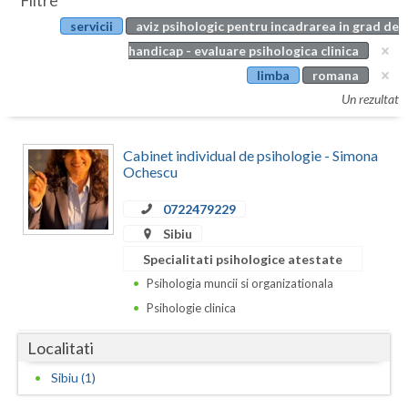
Filtre
Botosani
servicii
aviz psihologic pentru incadrarea in grad de
Evenimente
Braila
handicap - evaluare psihologica clinica
Cabinet
limba
romana
Brasov
Un rezultat
Membri
Bucuresti
Cabinet individual de psihologie - Simona
Buzau
Ochescu
Calarasi
0722479229
Caras-Severin
Sibiu
Specialitati psihologice atestate
Cluj
Psihologia muncii si organizationala
Constanta
Psihologie clinica
Covasna
Localitati
Dambovita
Sibiu (1)