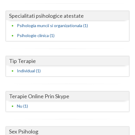
Neamt
Specialitati psihologice atestate
Olt
Psihologia muncii si organizationala (1)
Prahova
Psihologie clinica (1)
Salaj
Satu-Mare
Tip Terapie
Individual (1)
Sibiu
Suceava
Teleorman
Terapie Online Prin Skype
Nu (1)
Timis
Tulcea
Sex Psiholog
Valcea