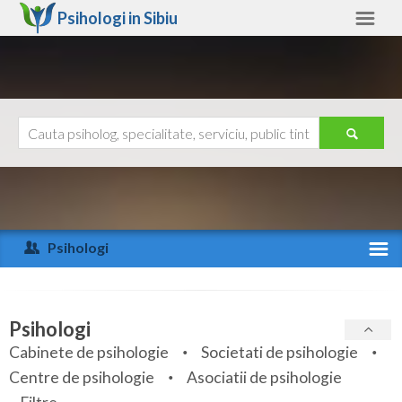
Psihologi in
Sibiu
Sibiu
Alte judete
Ajutor
Contact
Alba
Arad
Psihologi
Arges
Activitate recenta
Bacau
Specialitati
Psihologi
Bihor
Cabinete de psihologie
Societati de psihologie
Servicii
Centre de psihologie
Asociatii de psihologie
Bistrita-Nasaud
Articole