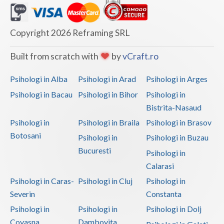
Copyright 2026 Reframing SRL
Built from scratch with
by
vCraft.ro
Psihologi in Alba
Psihologi in Arad
Psihologi in Arges
Psihologi in Bacau
Psihologi in Bihor
Psihologi in
Bistrita-Nasaud
Psihologi in
Psihologi in Braila
Psihologi in Brasov
Botosani
Psihologi in
Psihologi in Buzau
Bucuresti
Psihologi in
Calarasi
Psihologi in Caras-
Psihologi in Cluj
Psihologi in
Severin
Constanta
Psihologi in
Psihologi in
Psihologi in Dolj
Covasna
Dambovita