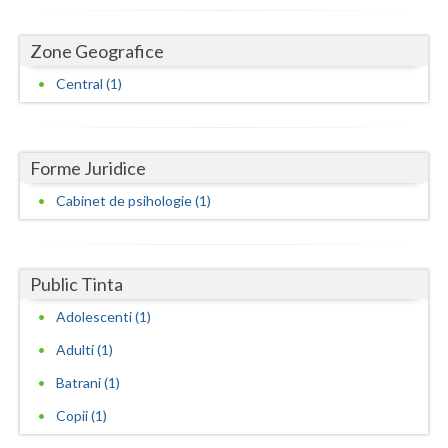
Dolj
Galati
Zone Geografice
Central (1)
Giurgiu
Gorj
Harghita
Forme Juridice
Cabinet de psihologie (1)
Hunedoara
Ialomita
Public Tinta
Iasi
Adolescenti (1)
Ilfov
Adulti (1)
Maramures
Batrani (1)
Mehedinti
Copii (1)
Mures