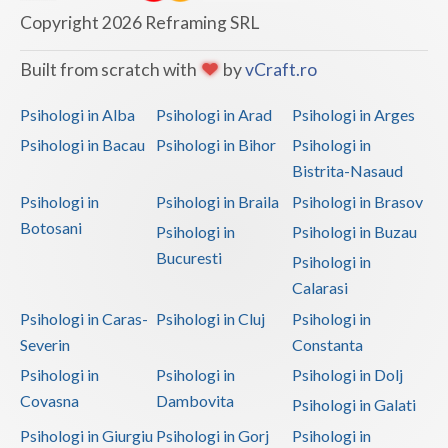
Copyright 2026 Reframing SRL
Vaslui
Built from scratch with
by
vCraft.ro
Vrancea
Psihologi in Alba
Psihologi in Arad
Psihologi in Arges
Psihologi in Bacau
Psihologi in Bihor
Psihologi in
Bistrita-Nasaud
Psihologi in
Psihologi in Braila
Psihologi in Brasov
Botosani
Psihologi in
Psihologi in Buzau
Bucuresti
Psihologi in
Calarasi
Psihologi in Caras-
Psihologi in Cluj
Psihologi in
Severin
Constanta
Psihologi in
Psihologi in
Psihologi in Dolj
Covasna
Dambovita
Psihologi in Galati
Psihologi in Giurgiu
Psihologi in Gorj
Psihologi in