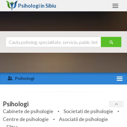
Psihologi in
Sibiu
Sibiu
Alte judete
Ajutor
Contact
Alba
Arad
Psihologi
Arges
Activitate recenta
Bacau
Specialitati
Psihologi
Bihor
Cabinete de psihologie
Societati de psihologie
Servicii
Centre de psihologie
Asociatii de psihologie
Bistrita-Nasaud
Articole