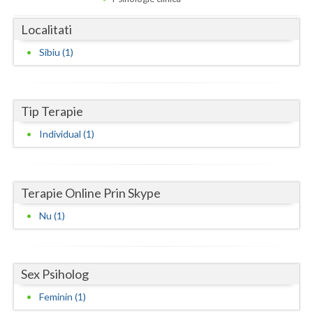
Dolj
Localitati
Galati
Sibiu (1)
Giurgiu
Gorj
Tip Terapie
Harghita
Individual (1)
Hunedoara
Ialomita
Terapie Online Prin Skype
Iasi
Nu (1)
Ilfov
Maramures
Sex Psiholog
Mehedinti
Feminin (1)
Mures