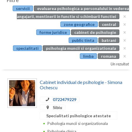
Filtre
Botosani
servicii
evaluarea psihologica a personalului in vederea
Evenimente
Braila
angajarii, mentinerii in functie si schimbarii functiei
Cabinet
zone geografice
central
Brasov
forme juridice
cabinet de psihologie
Membri
Bucuresti
public tinta
batrani
specialitati
psihologia muncii si organizationala
Buzau
limba
romana
Calarasi
Un rezultat
Caras-Severin
Cabinet individual de psihologie - Simona
Cluj
Ochescu
Constanta
0722479229
Sibiu
Covasna
Specialitati psihologice atestate
Dambovita
Psihologia muncii si organizationala
Psihologie clinica