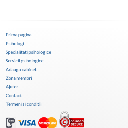
Neamt
Olt
Prahova
Prima pagina
Psihologi
Salaj
Specialitati psihologice
Satu-Mare
Servicii psihologice
Sibiu
Adauga cabinet
Zona membri
Suceava
Ajutor
Teleorman
Contact
Timis
Termeni si conditii
Tulcea
Valcea