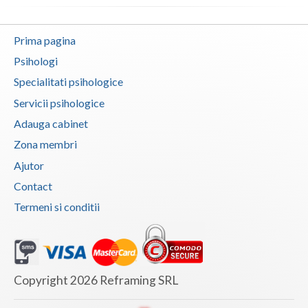
Neamt
Prima pagina
Olt
Psihologi
Prahova
Specialitati psihologice
Servicii psihologice
Salaj
Adauga cabinet
Satu-Mare
Zona membri
Sibiu
Ajutor
Contact
Suceava
Termeni si conditii
Teleorman
Timis
Tulcea
Copyright 2026 Reframing SRL
Valcea