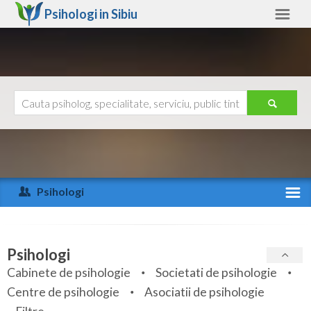
Psihologi in
Sibiu
Sibiu
Alte judete
Ajutor
Contact
Alba
Arad
Psihologi
Arges
Activitate recenta
Bacau
Specialitati
Psihologi
Bihor
Cabinete de psihologie
Societati de psihologie
Servicii
Centre de psihologie
Asociatii de psihologie
Bistrita-Nasaud
Articole