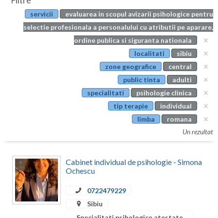
Filtre
Botosani
servicii
evaluarea in scopul avizarii psihologice pentru
Evenimente
Braila
selectie profesionala a personalului cu atributii pe aparare,
Cabinet
ordine publica si siguranta nationala
Brasov
localitati
sibiu
Membri
Bucuresti
zone geografice
central
public tinta
adulti
Buzau
specialitati
psihologie clinica
Calarasi
tip terapie
individual
limba
romana
Caras-Severin
Un rezultat
Cluj
Constanta
Cabinet individual de psihologie - Simona
Ochescu
Covasna
0722479229
Dambovita
Sibiu
Specialitati psihologice atestate