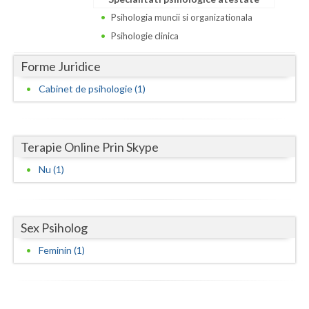
Dolj
Psihologia muncii si organizationala
Galati
Psihologie clinica
Giurgiu
Forme Juridice
Gorj
Cabinet de psihologie (1)
Harghita
Hunedoara
Terapie Online Prin Skype
Ialomita
Nu (1)
Iasi
Ilfov
Sex Psiholog
Feminin (1)
Maramures
Mehedinti
Mures