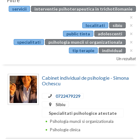
Filtre
Botosani
servicii
interventie psihoterapeutica in trichotilomanie
Evenimente
Braila
Cabinet
localitati
sibiu
Brasov
public tinta
adolescenti
Membri
Bucuresti
specialitati
psihologia muncii si organizationala
tip terapie
individual
Buzau
Un rezultat
Calarasi
Cabinet individual de psihologie - Simona
Caras-Severin
Ochescu
Cluj
0722479229
Constanta
Sibiu
Specialitati psihologice atestate
Covasna
Psihologia muncii si organizationala
Dambovita
Psihologie clinica