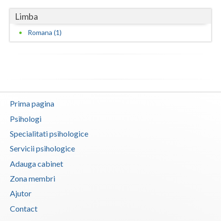
Limba
Neamt
Romana (1)
Olt
Prahova
Salaj
Satu-Mare
Prima pagina
Sibiu
Psihologi
Specialitati psihologice
Suceava
Servicii psihologice
Teleorman
Adauga cabinet
Timis
Zona membri
Ajutor
Tulcea
Contact
Valcea