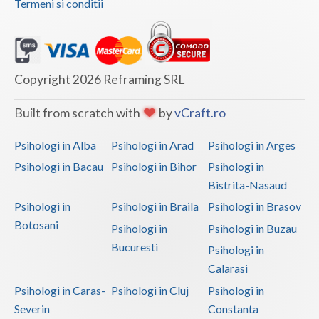
Termeni si conditii
Vaslui
Vrancea
Copyright 2026 Reframing SRL
Built from scratch with
by
vCraft.ro
Psihologi in Alba
Psihologi in Arad
Psihologi in Arges
Psihologi in Bacau
Psihologi in Bihor
Psihologi in
Bistrita-Nasaud
Psihologi in
Psihologi in Braila
Psihologi in Brasov
Botosani
Psihologi in
Psihologi in Buzau
Bucuresti
Psihologi in
Calarasi
Psihologi in Caras-
Psihologi in Cluj
Psihologi in
Severin
Constanta