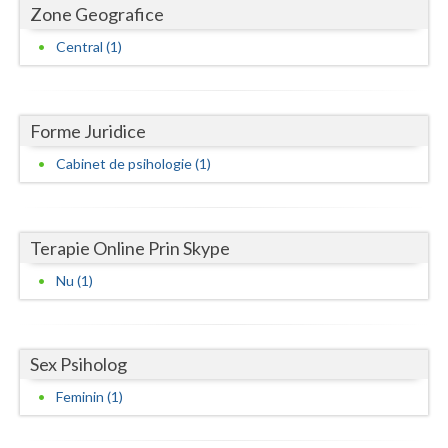
Dolj
Zone Geografice
Galati
Central (1)
Giurgiu
Gorj
Forme Juridice
Cabinet de psihologie (1)
Harghita
Hunedoara
Ialomita
Terapie Online Prin Skype
Nu (1)
Iasi
Ilfov
Sex Psiholog
Maramures
Feminin (1)
Mehedinti
Mures