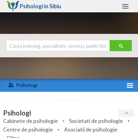
Psihologi in
Sibiu
Sibiu
Alte judete
Ajutor
Contact
Alba
Arad
Psihologi
Arges
Activitate recenta
Bacau
Specialitati
Psihologi
Bihor
Cabinete de psihologie
Societati de psihologie
Servicii
Centre de psihologie
Asociatii de psihologie
Bistrita-Nasaud
Articole