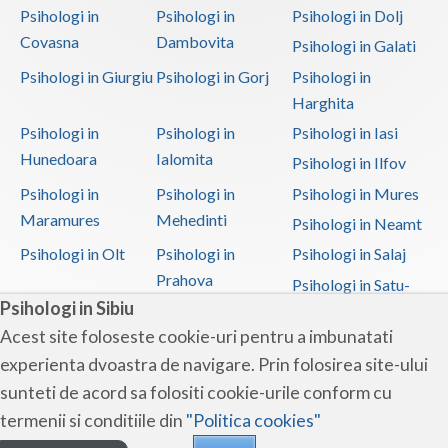
Psihologi in
Psihologi in
Psihologi in Dolj
Covasna
Dambovita
Psihologi in Galati
Psihologi in Giurgiu
Psihologi in Gorj
Psihologi in
Harghita
Psihologi in
Psihologi in
Psihologi in Iasi
Hunedoara
Ialomita
Psihologi in Ilfov
Psihologi in
Psihologi in
Psihologi in Mures
Maramures
Mehedinti
Psihologi in Neamt
Psihologi in Olt
Psihologi in
Psihologi in Salaj
Prahova
Psihologi in Satu-
Psihologi in Sibiu
Mare
Acest site foloseste cookie-uri pentru a imbunatati
Psihologi in Sibiu
Psihologi in
Psihologi in
experienta dvoastra de navigare. Prin folosirea site-ului
Suceava
Teleorman
sunteti de acord sa folositi cookie-urile conform cu
Psihologi in Timis
Psihologi in Tulcea
Psihologi in Valcea
termenii si conditiile din
"Politica cookies"
Psihologi in Vaslui
Psihologi in