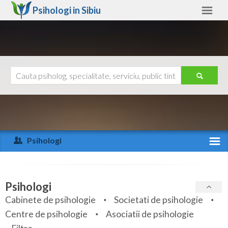
Psihologi in
Sibiu
Sibiu
Alte judete
Ajutor
Contact
Alba
Arad
Psihologi
Arges
Activitate recenta
Bacau
Specialitati
Psihologi
Bihor
Cabinete de psihologie
Societati de psihologie
Servicii
Centre de psihologie
Asociatii de psihologie
Bistrita-Nasaud
Articole