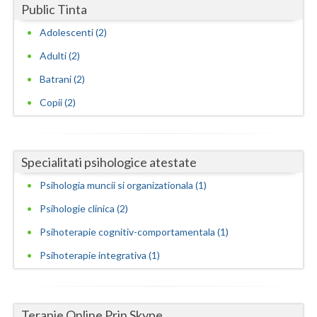
Public Tinta
Neamt
Adolescenti (2)
Olt
Adulti (2)
Batrani (2)
Prahova
Copii (2)
Salaj
Satu-Mare
Specialitati psihologice atestate
Sibiu
Psihologia muncii si organizationala (1)
Suceava
Psihologie clinica (2)
Teleorman
Psihoterapie cognitiv-comportamentala (1)
Timis
Psihoterapie integrativa (1)
Tulcea
Valcea
Terapie Online Prin Skype