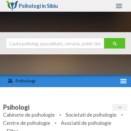
Psihologi in
Sibiu
Sibiu
Alte judete
Ajutor
Contact
Alba
Arad
Psihologi
Arges
Activitate recenta
Bacau
Specialitati
Psihologi
Bihor
Cabinete de psihologie
Societati de psihologie
Servicii
Centre de psihologie
Asociatii de psihologie
Bistrita-Nasaud
Articole