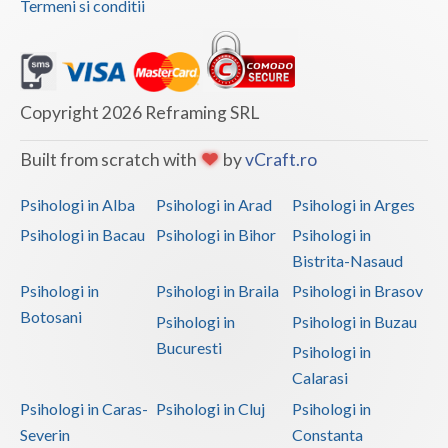
Termeni si conditii
Vaslui
Vrancea
Copyright 2026 Reframing SRL
Built from scratch with
by
vCraft.ro
Psihologi in Alba
Psihologi in Arad
Psihologi in Arges
Psihologi in Bacau
Psihologi in Bihor
Psihologi in
Bistrita-Nasaud
Psihologi in
Psihologi in Braila
Psihologi in Brasov
Botosani
Psihologi in
Psihologi in Buzau
Bucuresti
Psihologi in
Calarasi
Psihologi in Caras-
Psihologi in Cluj
Psihologi in
Severin
Constanta