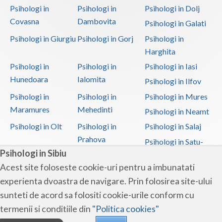
Psihologi in
Psihologi in
Psihologi in Dolj
Covasna
Dambovita
Psihologi in Galati
Psihologi in Giurgiu
Psihologi in Gorj
Psihologi in
Harghita
Psihologi in
Psihologi in
Psihologi in Iasi
Hunedoara
Ialomita
Psihologi in Ilfov
Psihologi in
Psihologi in
Psihologi in Mures
Maramures
Mehedinti
Psihologi in Neamt
Psihologi in Olt
Psihologi in
Psihologi in Salaj
Prahova
Psihologi in Satu-
Psihologi in Sibiu
Mare
Acest site foloseste cookie-uri pentru a imbunatati
Psihologi in Sibiu
Psihologi in
Psihologi in
experienta dvoastra de navigare. Prin folosirea site-ului
Suceava
Teleorman
sunteti de acord sa folositi cookie-urile conform cu
Psihologi in Timis
Psihologi in Tulcea
Psihologi in Valcea
termenii si conditiile din
"Politica cookies"
Psihologi in Vaslui
Psihologi in