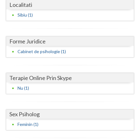
Dolj
Localitati
Galati
Sibiu (1)
Giurgiu
Gorj
Forme Juridice
Harghita
Cabinet de psihologie (1)
Hunedoara
Ialomita
Terapie Online Prin Skype
Nu (1)
Iasi
Ilfov
Sex Psiholog
Maramures
Feminin (1)
Mehedinti
Mures