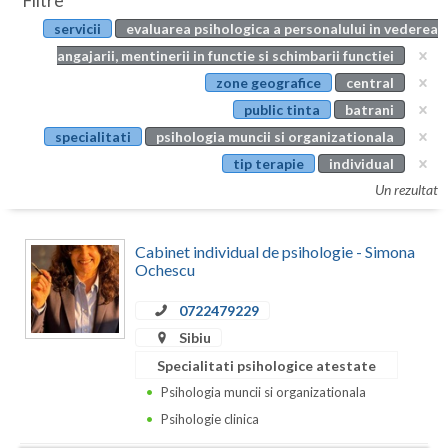
Filtre
Botosani
servicii
evaluarea psihologica a personalului in vederea
Evenimente
Braila
angajarii, mentinerii in functie si schimbarii functiei
Cabinet
zone geografice
central
Brasov
public tinta
batrani
Membri
Bucuresti
specialitati
psihologia muncii si organizationala
tip terapie
individual
Buzau
Un rezultat
Calarasi
Cabinet individual de psihologie - Simona
Caras-Severin
Ochescu
Cluj
0722479229
Constanta
Sibiu
Specialitati psihologice atestate
Covasna
Psihologia muncii si organizationala
Dambovita
Psihologie clinica