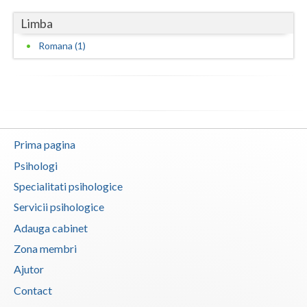
Limba
Neamt
Romana (1)
Olt
Prahova
Salaj
Satu-Mare
Prima pagina
Sibiu
Psihologi
Specialitati psihologice
Suceava
Servicii psihologice
Teleorman
Adauga cabinet
Timis
Zona membri
Ajutor
Tulcea
Contact
Valcea