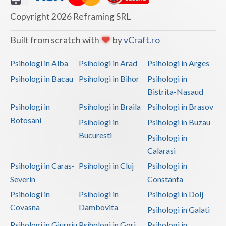
Copyright 2026 Reframing SRL
Built from scratch with
by
vCraft.ro
Psihologi in Alba
Psihologi in Arad
Psihologi in Arges
Psihologi in Bacau
Psihologi in Bihor
Psihologi in
Bistrita-Nasaud
Psihologi in
Psihologi in Braila
Psihologi in Brasov
Botosani
Psihologi in
Psihologi in Buzau
Bucuresti
Psihologi in
Calarasi
Psihologi in Caras-
Psihologi in Cluj
Psihologi in
Severin
Constanta
Psihologi in
Psihologi in
Psihologi in Dolj
Covasna
Dambovita
Psihologi in Galati
Psihologi in Giurgiu
Psihologi in Gorj
Psihologi in