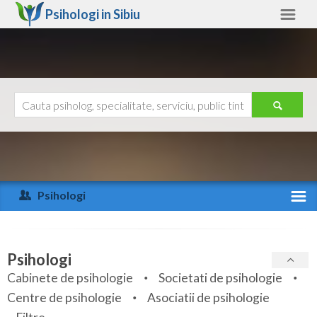
Psihologi in
Sibiu
Sibiu
Alte judete
Ajutor
Contact
Alba
Arad
Psihologi
Arges
Activitate recenta
Bacau
Specialitati
Psihologi
Bihor
Cabinete de psihologie
Societati de psihologie
Servicii
Centre de psihologie
Asociatii de psihologie
Bistrita-Nasaud
Articole