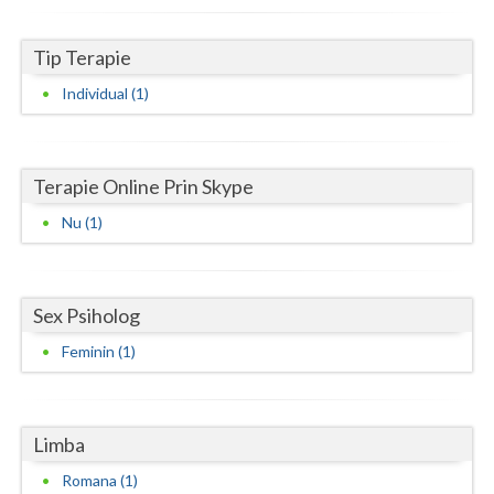
Neamt
Tip Terapie
Olt
Individual (1)
Prahova
Salaj
Terapie Online Prin Skype
Satu-Mare
Nu (1)
Sibiu
Suceava
Sex Psiholog
Teleorman
Feminin (1)
Timis
Tulcea
Limba
Romana (1)
Valcea