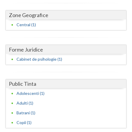
Dolj
Galati
Zone Geografice
Central (1)
Giurgiu
Gorj
Harghita
Forme Juridice
Cabinet de psihologie (1)
Hunedoara
Ialomita
Public Tinta
Iasi
Adolescenti (1)
Ilfov
Adulti (1)
Maramures
Batrani (1)
Mehedinti
Copii (1)
Mures