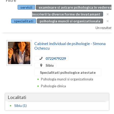
Filtre
Botosani
servicii
examinare si avizare psihologica in vederea
Evenimente
Braila
inscrierii la diverse forme de invatamant
Cabinet
specialitati
psihologia muncii si organizationala
Brasov
Un rezultat
Membri
Bucuresti
Cabinet individual de psihologie - Simona
Buzau
Ochescu
Calarasi
0722479229
Caras-Severin
Sibiu
Specialitati psihologice atestate
Cluj
Psihologia muncii si organizationala
Constanta
Psihologie clinica
Covasna
Localitati
Dambovita
Sibiu (1)